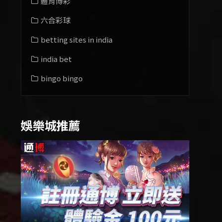
體育博彩
六合彩球
betting sites in india
india bet
bingo bingo
娛樂城推薦