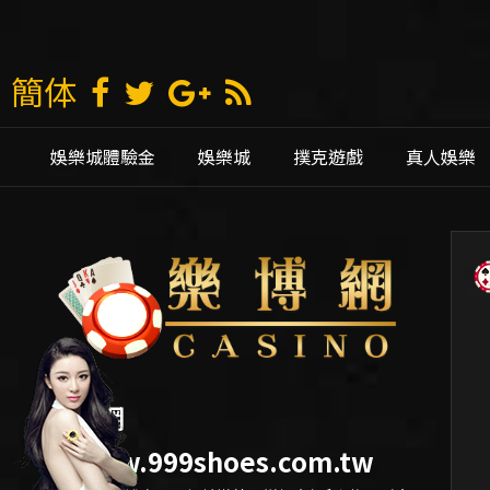
簡体
娛樂城體驗金
娛樂城
撲克遊戲
真人娛樂
樂博網
│www.999shoes.com.tw