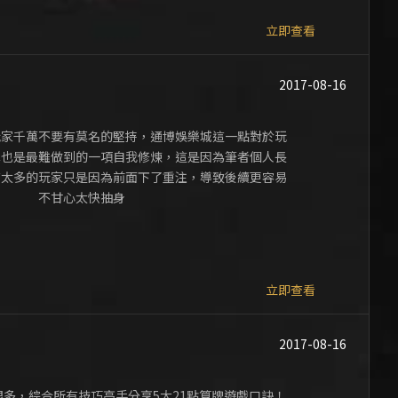
立即查看
2017-08-16
玩家千萬不要有莫名的堅持，通博娛樂城這一點對於玩
單也是最難做到的一項自我修煉，這是因為筆者個人長
有太多的玩家只是因為前面下了重注，導致後續更容易
不甘心太快抽身
立即查看
2017-08-16
很多，綜合所有技巧高手分享5大21點算牌遊戲口訣！