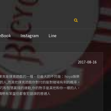
eBook
Instagram
Line
2017-08-16
州撲克是撲克遊戲的一種，但最大的不同是：hoya娛樂
的人,而其他撲克遊戲你對付的是對賭場有利的概率。
巧和智慧贏錢的運動,你的對手是其他和你一樣的人，
精明有笨蛋但都會犯錯誤的普通人