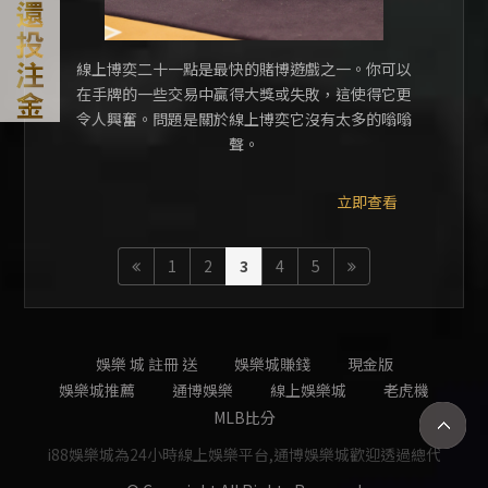
線上博奕二十一點是最快的賭博遊戲之一。你可以
在手牌的一些交易中贏得大獎或失敗，這使得它更
令人興奮。問題是關於線上博奕它沒有太多的嗡嗡
聲。
立即查看
1
2
3
4
5
娛樂 城 註冊 送
娛樂城賺錢
現金版
娛樂城推薦
通博娛樂
線上娛樂城
老虎機
MLB比分
i88娛樂城為24小時線上娛樂平台,通博娛樂城歡迎透過總代理免費