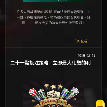
許多人因其簡單的規則和經典特徵而被吸引到二十
一點。遊戲擁有運氣，技巧和娛樂的理想組合，難
怪二十一點在今天的賭博世界如此受歡迎。
立即查看
2019-05-17
二十一點投注策略 - 立即最大化您的利
潤！