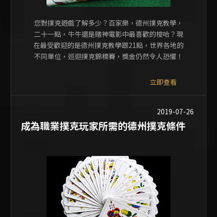
您對撲克遊戲了解多少？百家樂，德州撲克教學，
二十一點，牛牛還是賭神電影中最喜歡的梭哈？現
在最受歡迎的是德州撲克教學跟21點，世界各地的
不同單位，巡迴撲克錦標賽，獎金仍然令人恐懼！
立即查看
2019-07-26
成為職業撲克玩家所需的德州撲克條件