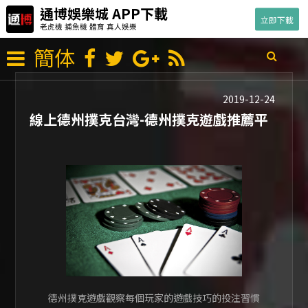
通博娛樂城 APP下載
立即下載
老虎機 捕魚機 體育 真人娛樂
簡体
2019-12-24
線上德州撲克台灣-德州撲克遊戲推薦平
台-樂博網
德州撲克遊戲觀察每個玩家的遊戲技巧的投注習慣