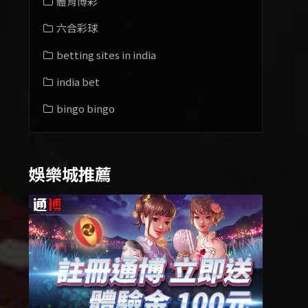
體育博彩
六合彩球
betting sites in india
india bet
bingo bingo
娛樂城推薦