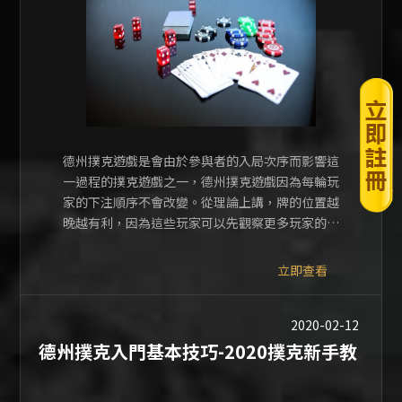
德州撲克遊戲是會由於參與者的入局次序而影響這
一過程的撲克遊戲之一，德州撲克遊戲因為每輪玩
家的下注順序不會改變。從理論上講，牌的位置越
晚越有利，因為這些玩家可以先觀察更多玩家的動
向，收集他們的信息以確定他們的行動。
立即查看
2020-02-12
德州撲克入門基本技巧-2020撲克新手教
學