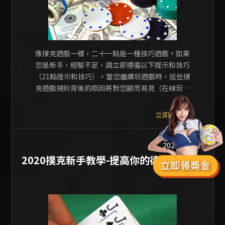
像撲克遊戲一樣，二十一點是一種技巧遊戲。如果
您是新手，經驗不足，請立即遵循以下提示和技巧
（21點提示和技巧）。當您繼續玩遊戲時，這些撲
克遊戲規則背後的原因將對您顯而易見（在線玩贏
二十一點）。關於二十一點遊戲的目標存在一些誤
解，但最簡單的方法就是打敗莊家。
立即查看
2020-03-02
2020撲克新手教學-提高你的德州撲克牌
技【玩家必看】