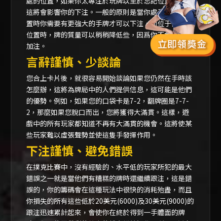
處的位置，如果你太專注於玩牌以至於忘記位置的話，
這將會影響你的下注。一般的原則是當你處于前面的位
置時你需要有更強大的手牌才可以下注，而位于後面的
位置時，牌的質量可以稍稍降低些，因爲你不會被別人
加注。
言辭謹慎、少談論
您合上卡片後，就很容易開始談論如果您仍然在手時該
怎麼辦，這將為牌局中的人們提供信息，這可能是他們
的優勢。例如，如果您的口袋卡是7-2，翻牌圈是7-7-
2，那麼如果您脫口而出，您將獲得大滿貫。這樣，遊
戲中的所有玩家都知道不再有大滿貫的機會。這將使某
些玩家難以虛張聲勢並使這隻手發揮作用。
下注謹慎、避免錯誤
在撲克比賽中，沒有經驗的、水平低的玩家所犯的最大
錯誤之一就是當他們有糟糕的牌時還繼續跟注，這是錯
誤的，你的籌碼會在這種玩法中很快的消耗殆盡，而且
你損失的所有這些低於20美元(6000)及30美元(9000)的
跟注迅速累計起來，會使你在終於得到一手體面的牌