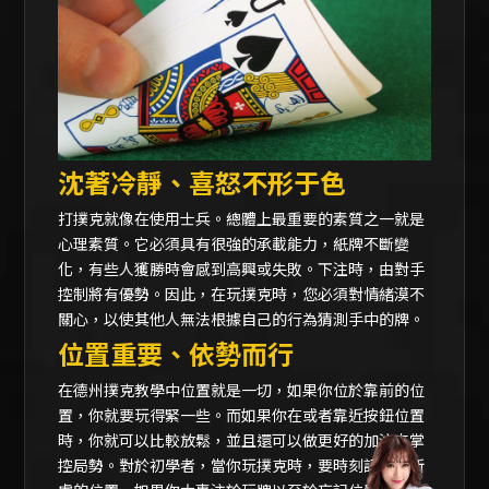
沈著冷靜、喜怒不形于色
打撲克就像在使用士兵。總體上最重要的素質之一就是
心理素質。它必須具有很強的承載能力，紙牌不斷變
化，有些人獲勝時會感到高興或失敗。下注時，由對手
控制將有優勢。因此，在玩撲克時，您必須對情緒漠不
關心，以使其他人無法根據自己的行為猜測手中的牌。
位置重要、依勢而行
在德州撲克教學中位置就是一切，如果你位於靠前的位
置，你就要玩得緊一些。而如果你在或者靠近按鈕位置
時，你就可以比較放鬆，並且還可以做更好的加注來掌
控局勢。對於初學者，當你玩撲克時，要時刻記住你所