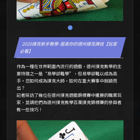
1
2020撲克新手教學-提高你的德州撲克牌技【玩家
必看】
作為一種在世界範圍內流行的遊戲，德州撲克教學的主
要特徵之一是“易學卻難學”，但易學卻難以成為高
手。您如何成為撲克大師，如何在重大賽事中脫穎而
出？
記者採訪了幾位在
德州撲克遊戲
錦標賽中獲勝的職業玩
家，並請他們為德州撲克教學百萬撲克錦標賽的參與者
教一些技巧！