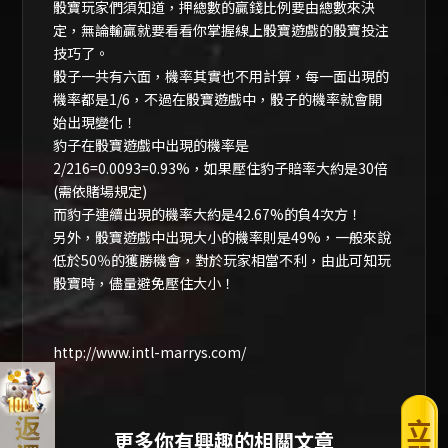
骰寶玩家們須知道，押總數的贏錢比例要由總數來決
定，無論輸贏就要看看你掌握線上骰寶遊戲的骰寶投注
技巧了。
骰子一共有六面，機率其實也不用計算，每一面出現的
機率都是1/6，不過在骰寶遊戲中，骰子的機率就會開
始出現變化！
豹子在骰寶遊戲中出現的機率是
2/216=0.0093=0.93%，如果壓住豹子賠率大約是30倍
(需依賭場規定)
而豹子連續出現的機率大約是42.67%的負4次方！
另外，骰寶遊戲中出現大小的機率則是49%，一般來說
低於50％的獲勝機會，對於玩家相當不利，由此可知玩
骰寶時，儘量避免壓住大小！
http://www.intl-marrys.com/
更多你有興趣的相關文章