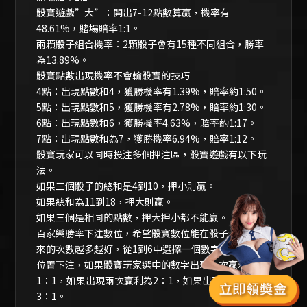
骰寶遊戲”大”：開出7-12點數算贏，機率有
48.61%，賭場賠率1:1。
兩顆骰子組合機率：2顆骰子會有15種不同組合，勝率
為13.89%。
骰寶點數出現機率不會輸骰寶的技巧
4點：出現點數和4，獲勝機率有1.39%，賠率約1:50。
5點：出現點數和5，獲勝機率有2.78%，賠率約1:30。
6點：出現點數和6，獲勝機率4.63%，賠率約1:17。
7點：出現點數和為7，獲勝機率6.94%，賠率1:12。
骰寶玩家可以同時投注多個押注區，骰寶遊戲有以下玩
法。
如果三個骰子的總和是4到10，押小則贏。
如果總和為11到18，押大則贏。
如果三個是相同的點數，押大押小都不能贏。
百家樂勝率
下注數位，希望骰寶數位能在骰子上顯示出
來的次數越多越好，從1到6中選擇一個數字並在相應的
位置下注，如果骰寶玩家選中的數字出現一次贏利為
1：1，如果出現兩次贏利為2：1，如果出現三次贏利為
3：1。