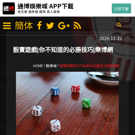
通博娛樂城 APP下載
立即下載
老虎機 捕魚機 體育 真人娛樂
簡体
2019-11-22
骰寶遊戲|你不知道的必勝技巧|樂博網
HOME
娛樂城
骰寶遊戲|你不知道的必勝技巧|樂博網
/
/