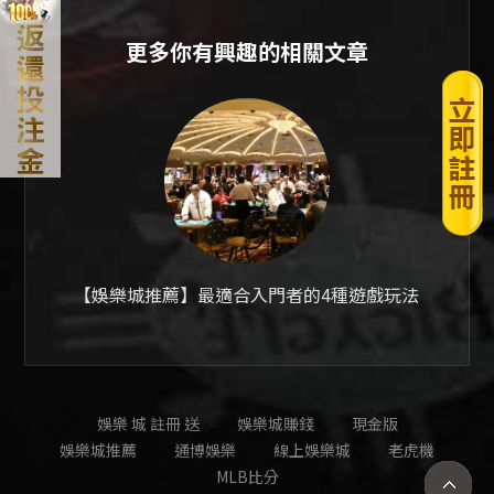
更多你有興趣的相關文章
【娛樂城推薦】最適合入門者的4種遊戲玩法
娛樂 城 註冊 送
娛樂城賺錢
現金版
娛樂城推薦
通博娛樂
線上娛樂城
老虎機
MLB比分