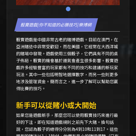
1
骰寶遊戲|你不知道的必勝技巧|樂博網
骰寶遊戲是中國非常古老的賭博遊戲。目前在澳門，在
亞洲賭徒中非常受歡迎，而在美國，它經常在大西洋城
的賭場中發現。遊戲使用三個骰子，它們具有不同的桌
子佈局。骰寶的機會基於運氣會產生很多影響。
骰寶遊
戲
許多經驗豐富的玩家都有不同的技巧和建議的新玩家
玩法。其中一些包括明智地選擇數字，而另一些則更多
地涉及管理資金。簡而言之，進一步了解可以幫助您贏
得比賽的技巧。
新手可以從賭小或大開始
如果您是遊戲新手，那麼您可以使用骰寶技巧來進行最
好的下注，即在知道遊戲規則之前先下大賭。換句話
說，您認為骰子的總得分分別為4到10和11到17。這些