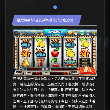
1
通博娛樂城-老虎機到底有什麼魅力呢？
在澳洲雪梨一處衰頹郊區，偌大的看板聳立在高速公路
旁，看板上的廣告是一座巨型的
角子老虎機
，成功吸引
來往路人的注目。這一帶街區才剛經過整建，路上商店
應有盡有，提供各種休閒娛樂，其中有幾間屋子最引人
注目，屋子塞滿花花綠綠的電子機台，很多人在那排著
隊，一邊喝著手中的啤酒、抽口菸，不厭其煩地排著