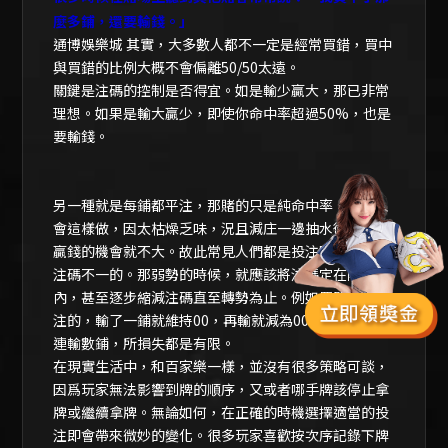
麼多鋪，還要輸錢。」
通博娛樂城
其實，大多數人都不一定是經常買錯，買中
與買錯的比例大概不會偏離50/50太遠。
關鍵是注碼的控制是否得宜。如是輸少贏大，那已非常
理想。如果是輸大贏少，即使你命中率超過50%，也是
要輸錢。
另一種就是每鋪都平注，那賭的只是純命中率，很少人
會這樣做，因太枯燥乏味，況且減庄一邊抽水後，成功
贏錢的機會就不大。故此常見人們都是投注時大時小，
注碼不一的。那弱勢的時候，就應該將注碼定在限度之
內，甚至逐步縮減注碼直至轉勢為止。例如買開是00一
注的，輸了一鋪就維持00，再輸就減為00 ，那麼即使
連輸數鋪，所損失都是有限。
在現實生活中，和百家樂一樣，並沒有很多策略可談，
因爲玩家無法影響到牌的順序，又或者哪手牌該停止拿
牌或繼續拿牌。無論如何，在正確的時機選擇適當的投
注即會帶來微妙的變化。很多玩家喜歡按次序記錄下牌