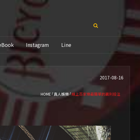
eBook
Instagram
Line
2017-08-16
HOME
真人娛樂
線上百家樂最簡單的贏利投注
/
/