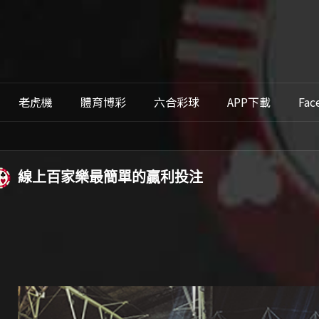
老虎機
體育博彩
六合彩球
APP下載
Fac
線上百家樂最簡單的贏利投注