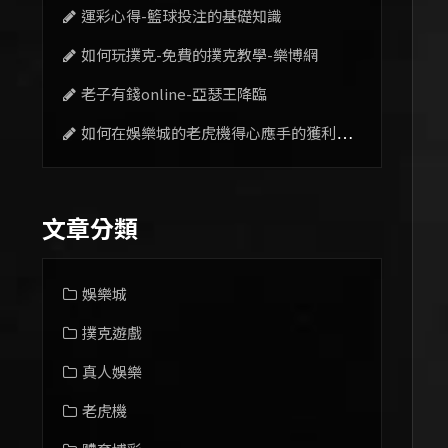
運彩心得-籃球投注的基礎知識
如何玩撲克-免費的撲克教學-樂博網
老子有錢online-亞瑟王降臨
如何在娛樂城的老虎機得心應手的獲利，
老虎機破解版三大主題告訴你！
文章分類
娛樂城
撲克遊戲
真人娛樂
老虎機