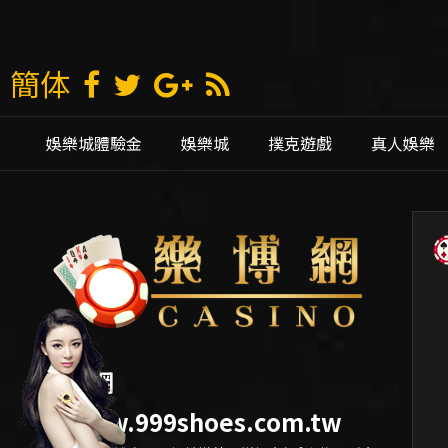
簡体
娛樂城體驗金
娛樂城
撲克遊戲
真人娛樂
樂博網
│www.999shoes.com.tw