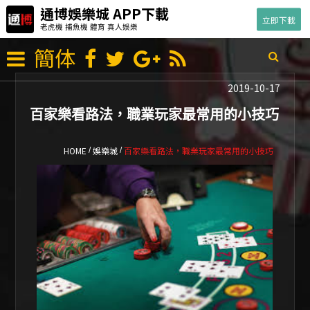
通博娛樂城 APP下載
立即下載
老虎機 捕魚機 體育 真人娛樂
簡体
2019-10-17
百家樂看路法，職業玩家最常用的小技巧
HOME
娛樂城
百家樂看路法，職業玩家最常用的小技巧
/
/