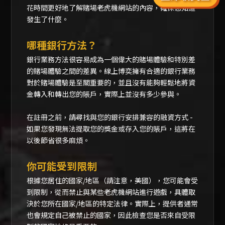
花時間更好地了解賭場老虎機網站的內容，確保您知道
發生了什麼。
哪種銀行方法？
銀行業務方法很容易成為一個偉大的賭場體驗和特別差
的賭場體驗之間的差異。
線上博奕
擁有合適的銀行業務
對於賭場體驗是至關重要的，並且沒有能夠輕鬆地將資
金轉入和轉出您的賬戶，實際上並沒有多少參與。
在註冊之前，請尋找與您的銀行安排兼容的融資方式 -
如果您發現無法提取您的獎金或存入您的賬戶，這將在
以後節省很多麻煩。
你可能受到限制
根據您居住的國家/地區（請注意，美國），您可能會受
到限制，從而禁止與某些老虎機網站進行遊戲，具體取
決於您所在國家/地區的特定法律。實際上，提供者通常
也會規定自己被禁止的國家，因此檢查您是否來自受限