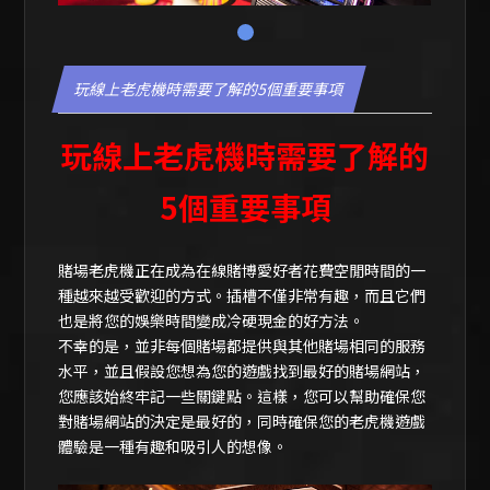
1
玩線上老虎機時需要了解的5個重要事項
玩線上老虎機時需要了解的
5個重要事項
賭場老虎機正在成為在線賭博愛好者花費空閒時間的一
種越來越受歡迎的方式。插槽不僅非常有趣，而且它們
也是將您的娛樂時間變成冷硬現金的好方法。
不幸的是，並非每個賭場都提供與其他賭場相同的服務
水平，並且假設您想為您的遊戲找到最好的賭場網站，
您應該始終牢記一些關鍵點。這樣，您可以幫助確保您
對賭場網站的決定是最好的，同時確保您的
老虎機
遊戲
體驗是一種有趣和吸引人的想像。