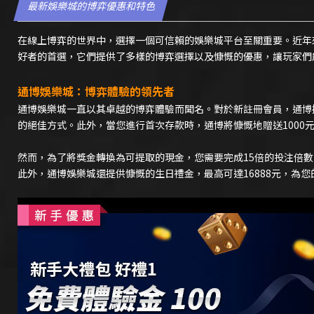
最新娛樂城的博弈優惠和特色
在線上博弈的世界中，選擇一個可信賴的娛樂城平台至關重要。近年
好者的首選，它們提供了多樣的博弈選擇以及慷慨的優惠，讓玩家們
通博娛樂城：博弈體驗的領先者
通博娛樂
城一直以其卓越的博弈體驗而聞名。對於新註冊會員，通博
的絕佳方式。此外，當您進行首次存款時，通博將慷慨地贈送1000
然而，為了將獎金轉換為可提取的現金，您需要完成15倍的投注倍
此外，通博娛樂城還提供慷慨的生日禮金，最高可達16888元，為