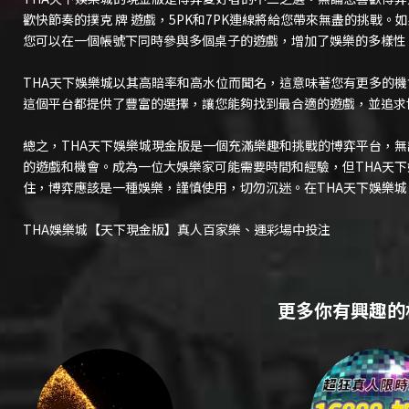
歡快節奏的
撲克 牌 遊戲
，5PK和7PK連線將給您帶來無盡的挑戰
您可以在一個帳號下同時參與多個桌子的遊戲，增加了娛樂的多樣性
THA天下娛樂城以其高賠率和高水位而聞名，這意味著您有更多的
這個平台都提供了豐富的選擇，讓您能夠找到最合適的遊戲，並追求
總之，THA天下娛樂城現金版是一個充滿樂趣和挑戰的博弈平台，
的遊戲和機會。成為一位大娛樂家可能需要時間和經驗，但THA天
住，博弈應該是一種娛樂，謹慎使用，切勿沉迷。在THA天下娛樂
THA娛樂城【天下現金版】真人百家樂、運彩場中投注
更多你有興趣的