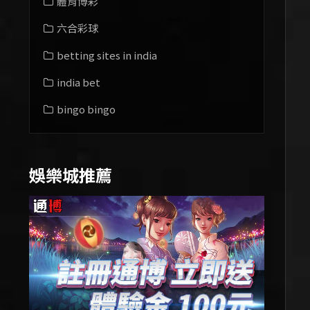
體育博彩
六合彩球
betting sites in india
india bet
bingo bingo
娛樂城推薦