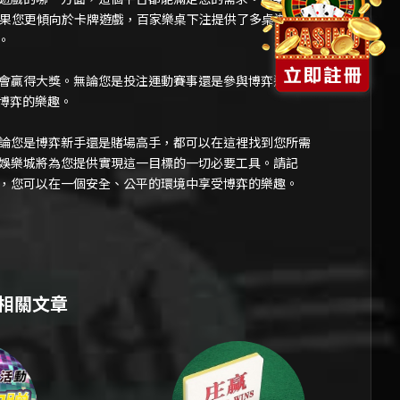
。如果您更傾向於卡牌遊戲，百家樂桌下注提供了多桌遊戲，
。
機會贏得大獎。無論您是投注運動賽事還是參與博弈遊戲，
博弈的樂趣。
無論您是博弈新手還是賭場高手，都可以在這裡找到您所需
下娛樂城將為您提供實現這一目標的一切必要工具。請記
城，您可以在一個安全、公平的環境中享受博弈的樂趣。
相關文章