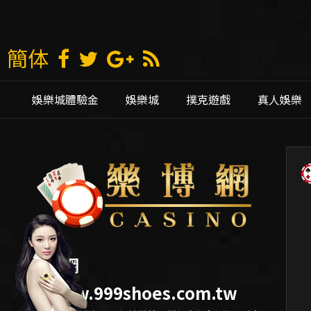
簡体
娛樂城體驗金
娛樂城
撲克遊戲
真人娛樂
樂博網
│www.999shoes.com.tw