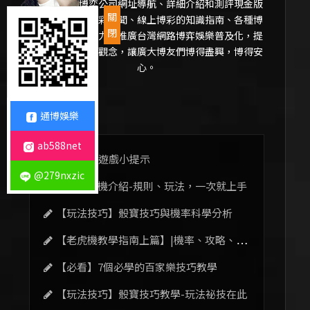
全面的線上博奕公司網址導航、詳細介紹和測評現金版
關
娛樂城、線上博彩新聞、線上博彩的知識指南、各種博
閉
彩策略文章，致力於推廣台灣網路博弈娛樂普及化，提
倡健康博弈娛樂觀念，讓廣大博友們博得盡興，博得安
心。
最新文章
通博娛樂
ab588net
10個輪盤遊戲小提示
@279nxzic
常見老虎機介紹-規則、玩法，一次就上手
【玩法技巧】骰寶技巧與機率科學分析
【老虎機教學指南上篇】|機率、攻略、破
解玩法| 老虎機遊戲
【必看】7個必學的百家樂技巧教學
【玩法技巧】骰寶技巧教學-玩法祕技在此