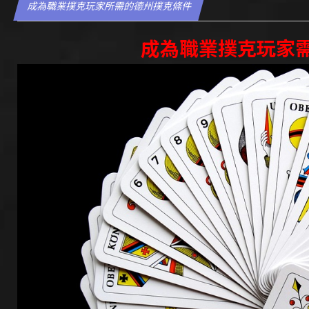
成為職業撲克玩家所需的德州撲克條件
成為職業撲克玩家