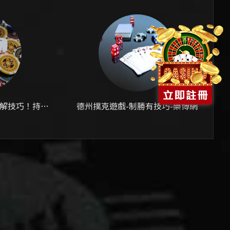
技巧-樂博網
成為職業撲克玩家所需的德州撲克條
件