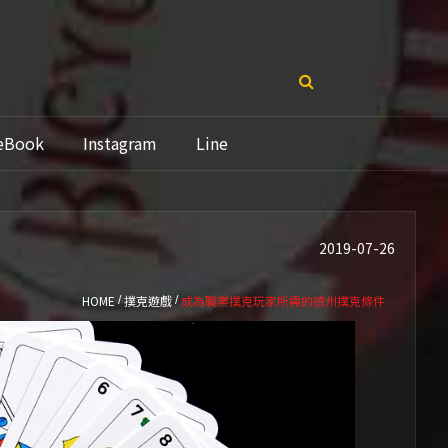
eBook
Instagram
Line
2019-07-26
HOME
撲克遊戲
成為職業撲克玩家所需的德州撲克條件
/
/