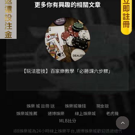
更多你有興趣的相關文章
【玩法密技】百家樂教學「必勝課六步驟」
娛樂 城 註冊 送
娛樂城賺錢
現金版
娛樂城推薦
通博娛樂
線上娛樂城
老虎機
MLB比分
i88娛樂城為24小時線上娛樂平台,通博娛樂城歡迎透過總代理免費