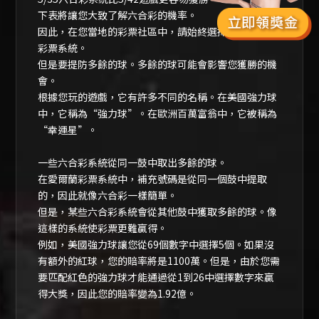
下表將讓您大致了解六合彩的機率。
因此，在您當地的彩票社區中，請始終選擇數量較少的
彩票系統。
但是要提防多餘的球。多餘的球可能會影響您獲勝的機
會。
根據您玩的遊戲，它有許多不同的名稱。在美國強力球
中，它稱為“強力球”。在歐洲百萬富翁中，它被稱為
“幸運星”。
一些六合彩系統從同一鼓中取出多餘的球。
在愛爾蘭彩票系統中，補充號碼是從同一個鼓中提取
的，因此就像六合彩一樣簡單。
但是，某些六合彩系統會從其他鼓中獲取多餘的球。像
這樣的系統使彩票更難贏得。
例如，美國強力球讓您從69個數字中選擇5個。如果沒
有額外的紅球，您的賠率將是1100萬。但是，由於您需
要匹配紅色的強力球才能通過從1到26中選擇數字來贏
得大獎，因此您的賠率變為1.92億。