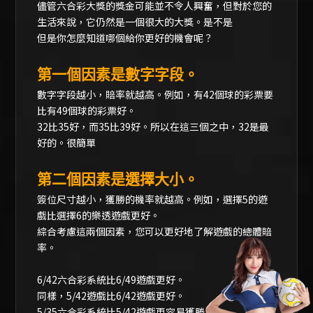
儘管六合彩大獎的獎金可能並不令人興奮，但對於您的
生活來說，它仍然是一個很大的大獎。是不是
但是你怎麼知道哪個給你更好的機會呢？
第一個因素是數字字段。
數字字段越小，賠率就越高。例如，有42個球的彩票要
比有49個球的彩票好。
32比35好，而35比39好。所以在這三個之中，32是最
好的。很簡單
第二個因素是選擇大小。
簽位尺寸越小，獲勝的機率就越高。例如，選擇5的遊
戲比選擇6的樂透遊戲更好。
綜合考慮這兩個因素，您可以更好地了解遊戲的總體賠
率。
6/42六合彩系統比6/49遊戲更好。
同樣，5/42遊戲比6/42遊戲更好。
5/35六合彩系統比5/42遊戲更容易獲勝。