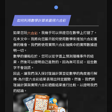
1
如何利用數學計算來贏得六合彩
如果您玩
，我幾乎可以保證您在數學上打錯了。
六合彩
在本文中，我將向您展示如何使用數學來增加六合彩獲
勝的機會。我們將使用實際六合彩抽獎中的實際數據證
明一切。
數學的優點在於，您可以從字面上預測隨機事件的結
果，然後可以證明自己是對的。因為無可否認，這些數
字不會說謊。
因此，讓我們深入探討理論計算並從數學的角度進行解
釋-為什麼六合彩結果表現出特定趨勢。然後，我們將
理論計算與實際六合彩遊戲結果進行比較，以證明我們
的結論。