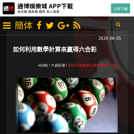
通博娛樂城 APP下載
立即下載
老虎機 捕魚機 體育 真人娛樂
簡体
2020-06-05
如何利用數學計算來贏得六合彩
HOME
六合彩球
如何利用數學計算來贏得六合彩
/
/