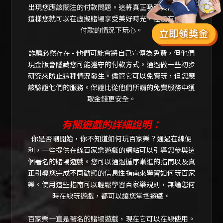
出現您應該關注的付款問題。這將真正吸引其他玩家，
這樣您就可以在虛擬賭場享受美好時光，在沒有任何應
付款的情況下玩心。
詐騙必然存在 - 他們可能會將自己宣傳為免費，但他們
現金版
會隱藏您可能遵守的付款方式。通過做一些初步
研究來防止這種情況發生。儘管它可以免費玩，但您應
該驗證他們的服務。保證比從他們所謂的免費服務中獲
取金錢更安全。
有關遊戲的詳細說明：
你是否剛開始，你不知道如何玩百家樂？通過在線便
利，一些提供在線百家樂遊戲的網站可以引導您參與這
個著名的賭場遊戲。您可以通過循序漸進的指南以及真
正引導您完成不同動態的信息性指南來學習如何玩百家
樂。使用這些指南可以輕鬆學習百家樂規則，無論您何
時在線玩遊戲，都可以讓您掌控遊戲。
百家樂一直是著名的賭場遊戲，現在它可以在線使用。