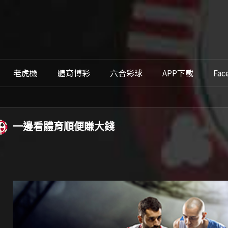
老虎機
體育博彩
六合彩球
APP下載
Fac
一邊看體育順便賺大錢