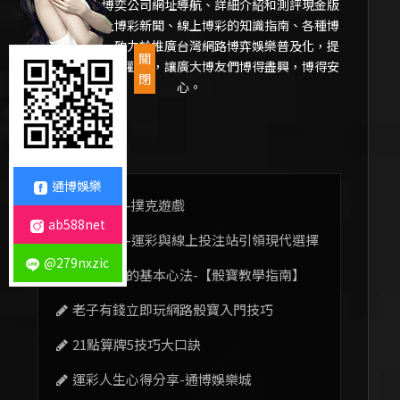
全面的線上博奕公司網址導航、詳細介紹和測評現金版
娛樂城、線上博彩新聞、線上博彩的知識指南、各種博
彩策略文章，致力於推廣台灣網路博弈娛樂普及化，提
關
倡健康博弈娛樂觀念，讓廣大博友們博得盡興，博得安
閉
心。
最新文章
通博娛樂
遊戲天堂-撲克遊戲
ab588net
娛樂多彩-運彩與線上投注站引領現代選擇
@279nxzic
骰寶遊戲的基本心法-【骰寶教學指南】
老子有錢立即玩網路骰寶入門技巧
21點算牌5技巧大口訣
運彩人生心得分享-通博娛樂城