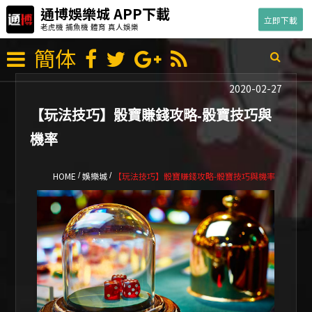
通博娛樂城 APP下載
立即下載
老虎機 捕魚機 體育 真人娛樂
簡体
2020-02-27
【玩法技巧】骰寶賺錢攻略-骰寶技巧與
機率
HOME
娛樂城
【玩法技巧】骰寶賺錢攻略-骰寶技巧與機率
/
/