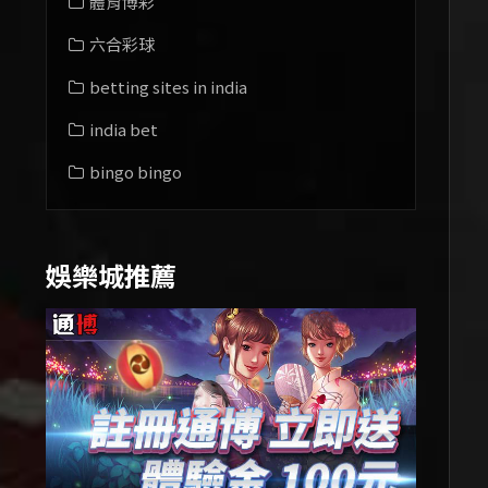
體育博彩
六合彩球
betting sites in india
india bet
bingo bingo
娛樂城推薦