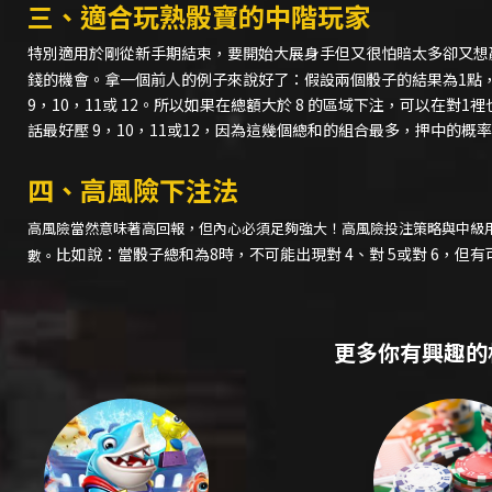
三、適合玩熟骰寶的中階玩家
特別適用於剛從新手期結束，要開始大展身手但又很怕賠太多卻又想
錢的機會。拿一個前人的例子來說好了：假設兩個骰子的結果為1點，那
9，10，11或 12。所以如果在總額大於 8 的區域下注，可以在
話最好壓 9，10，11或12，因為這幾個總和的組合最多，押中的概
四、高風險下注法
高風險當然意味著高回報，但內心必須足夠強大！高風險投注策略與中級
比如說：當骰子總和為8時，不可能出現對 4、對 5或對 6，但有
數。
更多你有興趣的