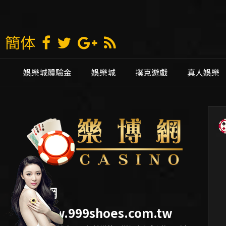
簡体
娛樂城體驗金
娛樂城
撲克遊戲
真人娛樂
樂博網
│www.999shoes.com.tw