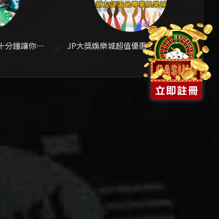
十分鐘讓你叱
JP大獎娛樂城超值優惠！註冊送電子
體驗金388、首儲千送千，網友評選
最專業娛樂城