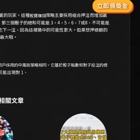
贏的玩家。這種
策略主要採用組合押注而增加贏
骰寶賺錢
三個骰子的總和可能是 3，4，5，6，7或8，不可能是
對1裡也下一注，因為這樣猜中的可能性更大。如果想押總額的
率最大哦。
用戶採用的中風險策略相同。它基於骰子點數和對子投注的總
可能出現對 1、
相關文章