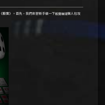
《骰寶》。首先，我們來替新手做一下
懶人包攻
骰寶賺錢