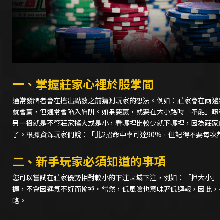
一、掌握莊家心裡於股掌間
通常發牌者會在搖出點數之前猜測玩家的想法。例如：莊家會在兩邊
就會贏，但通常會陷入陷阱。如果要贏，就要在大小路時「不能」跟
另一招就是不管莊家搖大或是小，看哪裡比較少就下哪裡，因為莊家
了。根據資深玩家們說：「此2招命中率可達90%，但記得不要每次
二、新手玩家必須知道的事項
您可以嘗試在莊家優勢相對較小的下注區域下注，例如：「押大小」
握，不會因運氣不好而輸掉。當然，低風險也意味著低迴報，因此，
略。