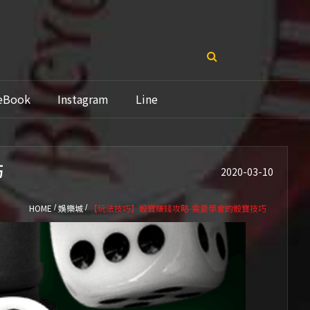
eBook
Instagram
Line
巧
2020-03-10
HOME
娛樂城
【玩法技巧】骰寶賺錢攻略-需要學會的骰寶技巧
/
/