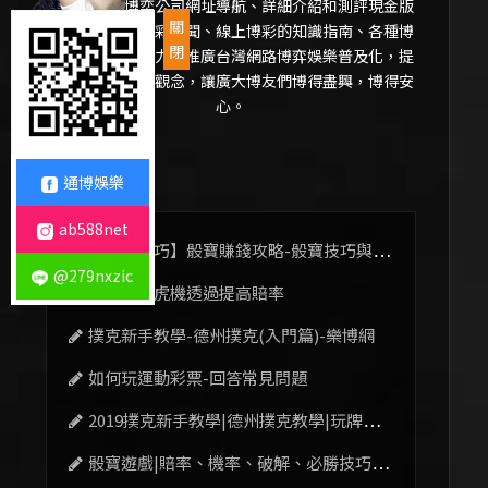
全面的線上博奕公司網址導航、詳細介紹和測評現金版
關
娛樂城、線上博彩新聞、線上博彩的知識指南、各種博
閉
彩策略文章，致力於推廣台灣網路博弈娛樂普及化，提
倡健康博弈娛樂觀念，讓廣大博友們博得盡興，博得安
心。
最新文章
通博娛樂
ab588net
【玩法技巧】骰寶賺錢攻略-骰寶技巧與機
@279nxzic
率
如何在老虎機透過提高賠率
撲克新手教學-德州撲克(入門篇)-樂博網
如何玩運動彩票-回答常見問題
2019撲克新手教學|德州撲克教學|玩牌技
巧與策略
骰寶遊戲|賠率、機率、破解、必勝技巧|樂