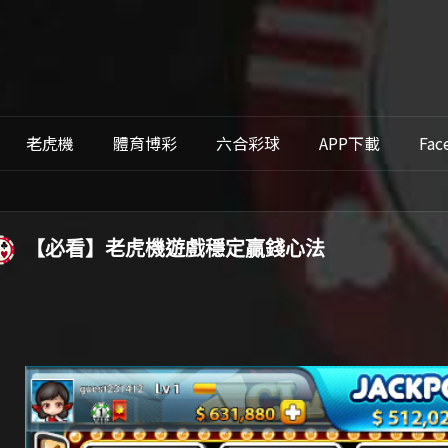
老虎機
體育博彩
六合彩球
APP下載
Fac
【必看】老虎機遊戲穩定贏錢心法