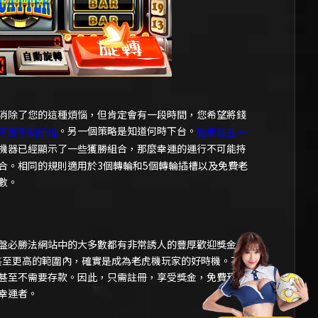
消除了您的這種煩惱，但肯定會有一段時間，您希望將錢
。另一個策略是知道何時下台。
不要不知所措
如果您在一
機器已經顯示了一些獲勝組合，那麼幸運的運行不可能持
合。相同的規則適用於3個轉輪和5個轉輪插槽以及免費老
數。
盤必勝法
網站中的大多數都有非常誘人的豐厚歡迎獎金，
％甚至更高的範圍內，確實是成為老虎機玩家的好時機。不僅
甚至不需要存款。因此，只需註冊，享受獎金，免費玩老
幸運者。