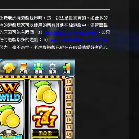
免費老虎機遊戲世界時，這一說法是最真實的。如此多的
地的遊戲玩家可以使用的所有其他在線遊戲中，儘管面臨
的原因可能有兩個：a）
，如果
老虎機遊戲大部分是免費的
何遊戲都多的遊戲； b）
在線老虎機遊戲的操作簡單易
努力，毫不奇怪，老虎機遊戲已經在在線遊戲愛好者的心