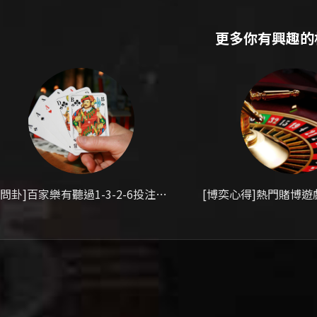
更多你有興趣的
[博奕心得]熱門賭博遊戲輪盤-怎麼玩
最新娛樂城的博
才會贏