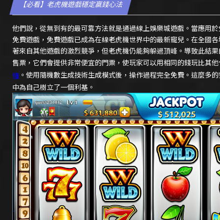
【必看】老虎機遊戲穩定贏錢心法
他們說，從無到有的最可靠方法就是通過線上娛樂城遊戲。當應用於
免費遊戲，免費遊戲已成為在線老虎機世界中的最新寵兒。在全國各
著來自其他遊戲的激烈競爭，但老虎機仍能夠躲過頂峰。導致此結果
售票，它們會提供非常便宜的門票，使玩家可以用相同的錢玩比其他任
。使用隨機數生成技術生成模式後，操作過程完全免費。這麼多的
懂
中為自己樹立了一個利基。