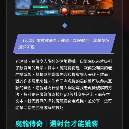
1
【必學】魔龍傳奇新手教學！挑好機台、掌握技巧
爆分不難
老虎機，這個令人陶醉的賭場遊戲，自誕生以來就吸引
了數百萬的玩家。其中，
魔龍傳奇
是一款備受矚目的老
虎機遊戲，其精彩的遊戲內容和機會讓人著迷。然而，
對於許多玩家來說，吃角子老虎機的高倍數可以帶來巨
額的獎金，這就是為什麼有人開始尋找老虎機破解的方
法，特別是在魔龍傳奇技巧ptt等社交平台上。而在本
文中，我們將深入探討魔龍傳奇老虎機，並分享一些可
能幫助您老虎機破解的技巧。
魔龍傳奇｜選對台才能獲勝