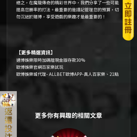
總之，在魔龍傳奇的精彩世界中，我們分享了一些可能
提高您勝率的打法。最重要的是謹記管理您的預算，切
勿沉迷於賭博，享受遊戲的樂趣才是最重要的！
【更多精選資訊】
通博娛樂限時加碼贈現金版存款30%
歐博娛樂官網百家樂試玩
歐博娛樂城代理- ALLBET歐博APP-真人百家樂、21點
更多你有興趣的相關文章