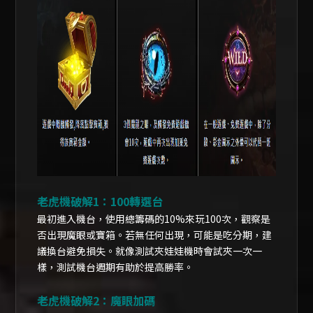
老虎機破解1：100轉選台
最初進入機台，使用總籌碼的10%來玩100次，觀察是
否出現魔眼或寶箱。若無任何出現，可能是吃分期，建
議換台避免損失。就像測試夾娃娃機時會試夾一次一
樣，測試機台週期有助於提高勝率。
老虎機破解2：魔眼加碼