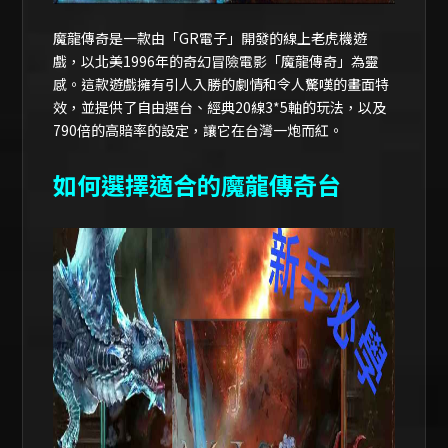
魔龍傳奇是一款由「GR電子」開發的線上老虎機遊
戲，以北美1996年的奇幻冒險電影「魔龍傳奇」為靈
感。這款遊戲擁有引人入勝的劇情和令人驚嘆的畫面特
效，並提供了自由選台、經典20線3*5軸的玩法，以及
790倍的高賠率的設定，讓它在台灣一炮而紅。
如何選擇適合的魔龍傳奇台