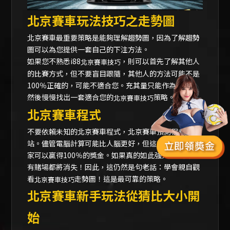
北京賽車玩法技巧之走勢圖
北京賽車最重要策略是能夠理解趨勢圖，因為了解趨勢
圖可以為您提供一套自己的下注方法。
如果您不熟悉
i88
，則可以首先了解其他人
北京賽車技巧
的比賽方式，但不要盲目跟隨，其他人的方法可能不是
100％正確的，可能不適合您。充其量只能作為參考，
然後慢慢找出一套適合您的
策略。
北京賽車技巧
北京賽車程式
不要依賴未知的北京賽車程式，北京賽車預測程式等網
站。儘管電腦計算可能比人腦更好，但這並不意味著玩
家可以贏得100％的獎金。如果真的如此強大，那麼所
有賭場都將消失！因此，這仍然是句老話：學會親自觀
看
走勢圖！這是最可靠的策略。
北京賽車技巧
北京賽車新手玩法從猜比大小開
始