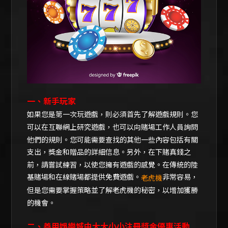
一、新手玩家
如果您是第一次玩遊戲，則必須首先了解遊戲規則。您
可以在互聯網上研究遊戲，也可以向賭場工作人員詢問
他們的規則。您可能需要查找的其他一些內容包括有關
支出，獎金和贈品的詳細信息。另外，在下賭真錢之
前，請嘗試練習，以使您擁有遊戲的感覺。在傳統的陸
基賭場和在線賭場都提供免費遊戲。
非常容易，
老虎機
但是您需要掌握策略並了解老虎機的秘密，以增加獲勝
的機會。
二、善用娛樂城中大大小小注冊獎金優惠活動