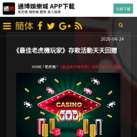
通博娛樂城 APP下載
立即下載
老虎機 捕魚機 體育 真人娛樂
簡体
2020-04-24
《最佳老虎機玩家》存款活動天天回贈
HOME
老虎機
《最佳老虎機玩家》存款活動天天回贈
/
/