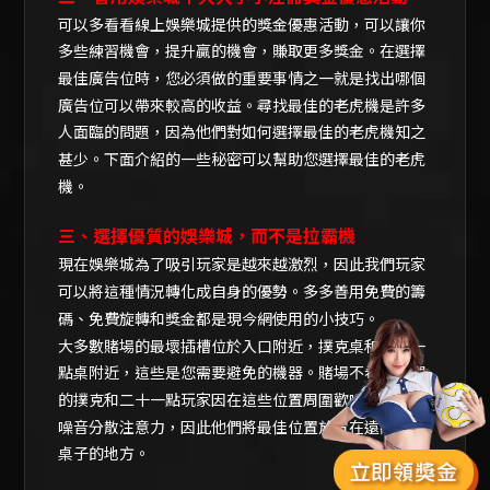
可以多看看線上娛樂城提供的獎金優惠活動，可以讓你
多些練習機會，提升贏的機會，賺取更多獎金。在選擇
最佳廣告位時，您必須做的重要事情之一就是找出哪個
廣告位可以帶來較高的收益。尋找最佳的老虎機是許多
人面臨的問題，因為他們對如何選擇最佳的老虎機知之
甚少。下面介紹的一些秘密可以幫助您選擇最佳的老虎
機。
三、選擇優質的娛樂城，而不是拉霸機
現在娛樂城為了吸引玩家是越來越激烈，因此我們玩家
可以將這種情況轉化成自身的優勢。多多善用免費的籌
碼、免費旋轉和獎金都是現今網使用的小技巧。
大多數賭場的最壞插槽位於入口附近，撲克桌和二十一
點桌附近，這些是您需要避免的機器。賭場不希望他們
的撲克和二十一點玩家因在這些位置周圍歡呼而產生的
噪音分散注意力，因此他們將最佳位置放置在遠離這些
桌子的地方。