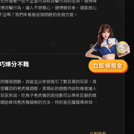
，也伴隨著一些不正當行為和詐騙行為的出現，通博娛
通博詐騙行為，讓人不禁擔心，通博被抓後，還能放心
下注嗎？我們來看看這個問題的各個方面。
立即查看
巧爆分不難
2023-11-28
醉的賭場遊戲，自誕生以來就吸引了數百萬的玩家。其
備受矚目的老虎機遊戲，其精彩的遊戲內容和機會讓人
多玩家來說，吃角子老虎機的高倍數可以帶來巨額的獎
人開始尋找老虎機破解的方法，特別是在魔龍傳奇技巧
而在本文中，我們將深入探討魔龍傳奇老虎機，並分享
些可能幫助您老虎機破解的技巧。
立即查看