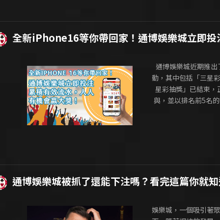
全新iPhone16等你帶回家！通博娛樂城立即
獎！
通博娛樂城近期推出了
動，其中包括「三星
星彩抽獎」已結束，
與，並以排名前5名的方
的
通博娛樂城被抓了還能下注嗎？看完這篇你就知
娛樂城，一個吸引著