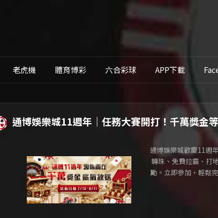
老虎機
體育博彩
六合彩球
APP下載
Fac
通博娛樂城11週年｜任務大賽開打！千萬獎金
通博娛樂城歡慶11週
轉珠、免費拉霸、打
勵。立即參加，輕鬆