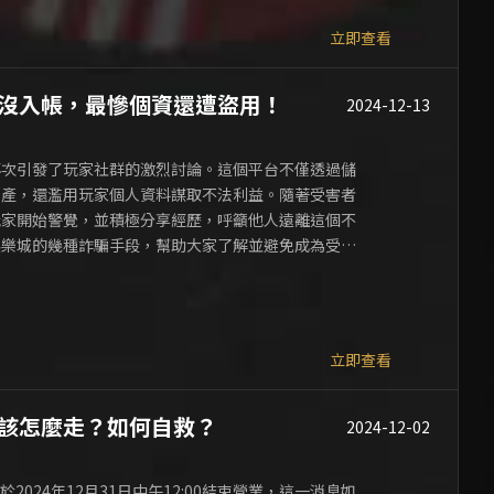
立即查看
沒入帳，最慘個資還遭盜用！
2024-12-13
再次引發了玩家社群的激烈討論。這個平台不僅透過儲
財產，還濫用玩家個人資料謀取不法利益。隨著受害者
玩家開始警覺，並積極分享經歷，呼籲他人遠離這個不
娛樂城的幾種詐騙手段，幫助大家了解並避免成為受害
者。
立即查看
該怎麼走？如何自救？
2024-12-02
2024年12月31日中午12:00結束營業，這一消息如