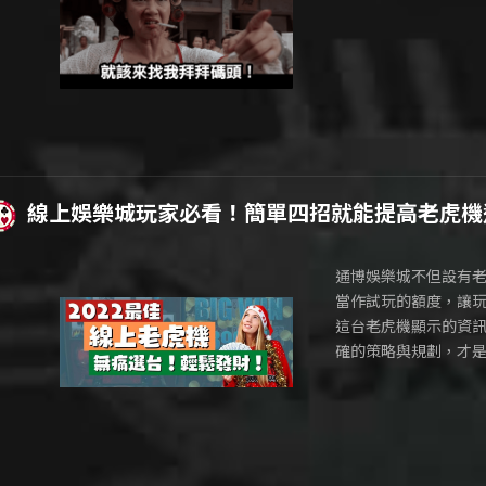
線上娛樂城玩家必看！簡單四招就能提高老虎機
通博娛樂城不但設有
當作試玩的額度，讓
這台老虎機顯示的資
確的策略與規劃，才
樂城也會搭配很好的