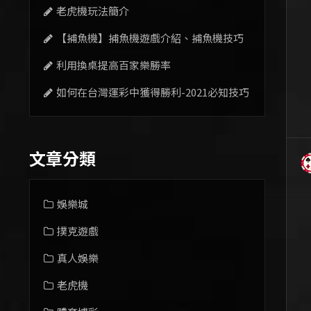
老虎機玩法簡介
【捕魚機】捕魚機遊戲介紹、捕魚機技巧
利用換桌提高百家樂勝率
如何在台灣運彩中獲得勝利-2021必知技巧
文章分類
娛樂城
撲克遊戲
真人娛樂
老虎機